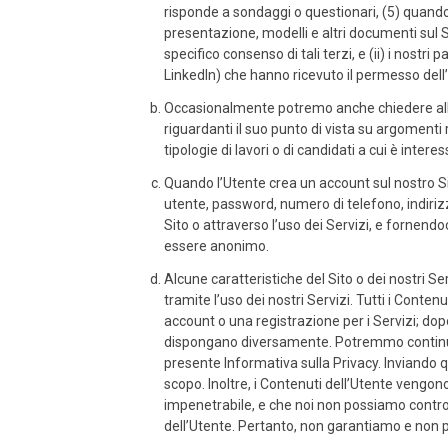
risponde a sondaggi o questionari, (5) quando e
presentazione, modelli e altri documenti sul Sit
specifico consenso di tali terzi, e (ii) i nostr
LinkedIn) che hanno ricevuto il permesso dell’U
Occasionalmente potremo anche chiedere all’Ut
riguardanti il suo punto di vista su argomenti r
tipologie di lavori o di candidati a cui è interes
Quando l’Utente crea un account sul nostro Sit
utente, password, numero di telefono, indirizz
Sito o attraverso l’uso dei Servizi, e fornendo
essere anonimo.
Alcune caratteristiche del Sito o dei nostri Se
tramite l’uso dei nostri Servizi. Tutti i Conten
account o una registrazione per i Servizi; dop
dispongano diversamente. Potremmo continuare 
presente Informativa sulla Privacy. Inviando q
scopo. Inoltre, i Contenuti dell’Utente vengon
impenetrabile, e che noi non possiamo controlla
dell’Utente. Pertanto, non garantiamo e non 