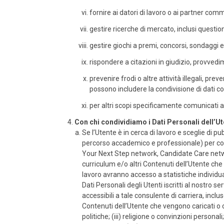
fornire ai datori di lavoro o ai partner com
gestire ricerche di mercato, inclusi questiona
gestire giochi a premi, concorsi, sondaggi e a
rispondere a citazioni in giudizio, provvedime
prevenire frodi o altre attività illegali, pre
possono includere la condivisione di dati con 
per altri scopi specificamente comunicati a
Con chi condividiamo i Dati Personali dell’U
Se l’Utente è in cerca di lavoro e sceglie di p
percorso accademico e professionale) per con
Your Next Step network, Candidate Care network
curriculum e/o altri Contenuti dell’Utente che 
lavoro avranno accesso a statistiche individual
Dati Personali degli Utenti iscritti al nostro 
accessibili a tale consulente di carriera, incl
Contenuti dell’Utente che vengono caricati o cre
politiche; (iii) religione o convinzioni personal