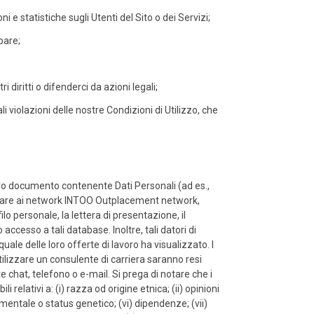
e statistiche sugli Utenti del Sito o dei Servizi;
ipare;
 diritti o difenderci da azioni legali;
li violazioni delle nostre Condizioni di Utilizzo, che
altro documento contenente Dati Personali (ad es.,
cipare ai network INTOO Outplacement network,
o personale, la lettera di presentazione, il
accesso a tali database. Inoltre, tali datori di
ale delle loro offerte di lavoro ha visualizzato. I
utilizzare un consulente di carriera saranno resi
te chat, telefono o e-mail. Si prega di notare che i
relativi a: (i) razza od origine etnica; (ii) opinioni
 o mentale o status genetico; (vi) dipendenze; (vii)