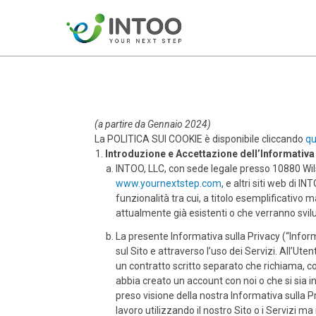
Skip to m
(a partire da Gennaio 2024)
La POLITICA SUI COOKIE è disponibile cliccando
qu
Introduzione e Accettazione dell’Informativa
INTOO, LLC, con sede legale presso 10880 Wilshi
www.yournextstep.com
, e altri siti web di I
funzionalità tra cui, a titolo esemplificativo
attualmente già esistenti o che verranno svil
La presente Informativa sulla Privacy (“Informat
sul Sito e attraverso l’uso dei Servizi. All’U
un contratto scritto separato che richiama, co
abbia creato un account con noi o che si sia in
preso visione della nostra Informativa sulla P
lavoro utilizzando il nostro Sito o i Servizi 