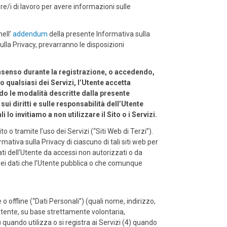
ore/i di lavoro per avere informazioni sulle
nell’
addendum
della presente Informativa sulla
ulla Privacy, prevarranno le disposizioni
onsenso durante la registrazione, o accedendo,
 qualsiasi dei Servizi, l’Utente accetta
ndo le modalità descritte dalla presente
ui diritti e sulle responsabilità dell’Utente
lo invitiamo a non utilizzare il Sito o i Servizi.
to o tramite l’uso dei Servizi (“Siti Web di Terzi”).
mativa sulla Privacy di ciascuno di tali siti web per
ati dell’Utente da accessi non autorizzati o da
zo dei dati che l’Utente pubblica o che comunque
 offline (“Dati Personali”) (quali nome, indirizzo,
l’Utente, su base strettamente volontaria,
 quando utilizza o si registra ai Servizi (4) quando