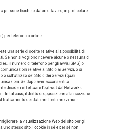
a persone fisiche o datori di lavoro, in particolare
c.) per telefono o online.
te una serie di scelte relative alla possibilità di
ti. Se non si vogliono ricevere alcune o nessuna di
d es., il numero di telefono per gli avvisi SMS) o
e comunicazioni relative al Sito o ai Servizi, o di
 o sull’utilizzo del Sito o dei Servizi (quali
 comunicazioni. Se dopo aver acconsentito
nte desideri effettuare l’opt-out dal Network o
In tal caso, il diritto di opposizione alla ricezione
 al trattamento dei dati medianti mezzi non-
er migliorare la visualizzazione Web del sito per gli
te a uno stesso sito. I cookie in sé e per sé non