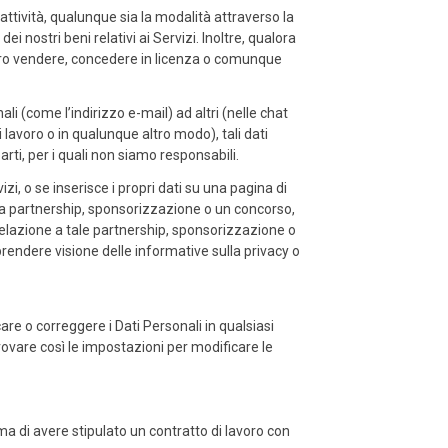
attività, qualunque sia la modalità attraverso la
 nostri beni relativi ai Servizi. Inoltre, qualora
ero vendere, concedere in licenza o comunque
 (come l’indirizzo e-mail) ad altri (nelle chat
lavoro o in qualunque altro modo), tali dati
rti, per i quali non siamo responsabili.
izi, o se inserisce i propri dati su una pagina di
a partnership, sponsorizzazione o un concorso,
n relazione a tale partnership, sponsorizzazione o
 prendere visione delle informative sulla privacy o
care o correggere i Dati Personali in qualsiasi
rovare così le impostazioni per modificare le
ma di avere stipulato un contratto di lavoro con