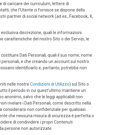
 di caricare dei curriculum, lettere di
tatti, che l’Utente ci fornisce se dispone dello
nostri partner di social network (ad es., Facebook, X,
esclusiva discrezione, quali le informazioni
ne caratteristiche del nostro Sito o dei Servizi, le
 costituire Dati Personali, quali il suo nome, nome
ti personali, e che creando un account sul nostro
, possano identificarlo e, pertanto, potrebbe non
niti nelle nostre
Condizioni di Utilizzo
) sul Sito o
 tutto il periodo in cui quest’ultimo mantiene un
so anonimo, salvo che le leggi applicabili non
n rivelare i Dati Personali, come descritto nella
da considerarsi non confidenziale per qualsiasi
esente che nessuna misura di sicurezza è perfetta o
ecidere di condividere i propri Contenuti
 da persone non autorizzate.