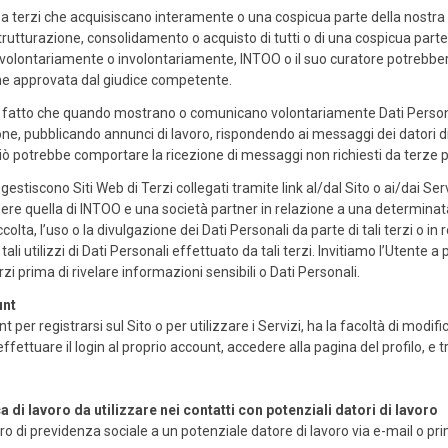
ti a terzi che acquisiscano interamente o una cospicua parte della nostra 
rutturazione, consolidamento o acquisto di tutti o di una cospicua parte dei
volontariamente o involontariamente, INTOO o il suo curatore potrebb
ione approvata dal giudice competente.
l fatto che quando mostrano o comunicano volontariamente Dati Personali
ne, pubblicando annunci di lavoro, rispondendo ai messaggi dei datori di 
Ciò potrebbe comportare la ricezione di messaggi non richiesti da terze pa
 gestiscono Siti Web di Terzi collegati tramite link al/dal Sito o ai/dai Serv
re quella di INTOO e una società partner in relazione a una determinat
colta, l’uso o la divulgazione dei Dati Personali da parte di tali terzi o i
li utilizzi di Dati Personali effettuato da tali terzi. Invitiamo l’Utente a
Terzi prima di rivelare informazioni sensibili o Dati Personali.
unt
 per registrarsi sul Sito o per utilizzare i Servizi, ha la facoltà di modifi
ttuare il login al proprio account, accedere alla pagina del profilo, e t
a di lavoro da utilizzare nei contatti con potenziali datori di lavoro
o di previdenza sociale a un potenziale datore di lavoro via e-mail o pri