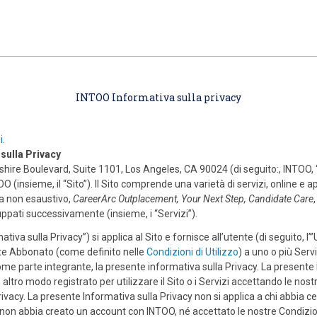
ain content
INTOO Informativa sulla privacy
i
.
 sulla Privacy
re Boulevard, Suite 1101, Los Angeles, CA 90024 (di seguito:, INTOO, “noi”
NTOO (insieme, il “Sito”). Il Sito comprende una varietà di servizi, online e 
 ma non esaustivo,
CareerArc Outplacement, Your Next Step, Candidate Care
uppati successivamente (insieme, i “Servizi”).
iva sulla Privacy”) si applica al Sito e fornisce all’utente (di seguito, l’”
tente Abbonato (come definito nelle
Condizioni di Utilizzo
) a uno o più Ser
me parte integrante, la presente informativa sulla Privacy. La presente I
 altro modo registrato per utilizzare il Sito o i Servizi accettando le nost
rivacy. La presente Informativa sulla Privacy non si applica a chi abbia c
ma non abbia creato un account con INTOO, né accettato le nostre Condizion