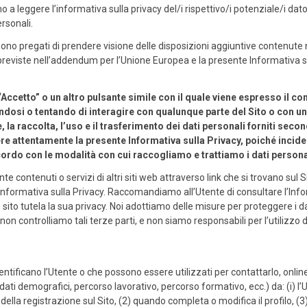
mo a leggere l’informativa sulla privacy del/i rispettivo/i potenziale/i dat
ersonali.
sono pregati di prendere visione delle disposizioni aggiuntive contenute 
ni previste nell’addendum per l’Unione Europea e la presente Informativa s
Accetto” o un altro pulsante simile con il quale viene espresso il c
ndosi o tentando di interagire con qualunque parte del Sito o con uno
 la raccolta, l’uso e il trasferimento dei dati personali forniti seco
re attentamente la presente Informativa sulla Privacy, poiché incide s
cordo con le modalità con cui raccogliamo e trattiamo i dati personali 
te contenuti o servizi di altri siti web attraverso link che si trovano sul Si
 Informativa sulla Privacy. Raccomandiamo all’Utente di consultare l’Infor
 sito tutela la sua privacy. Noi adottiamo delle misure per proteggere i d
via non controlliamo tali terze parti, e non siamo responsabili per l’utiliz
ificano l’Utente o che possono essere utilizzati per contattarlo, online o
 dati demografici, percorso lavorativo, percorso formativo, ecc.) da: (i) 
lla registrazione sul Sito, (2) quando completa o modifica il profilo, (3)