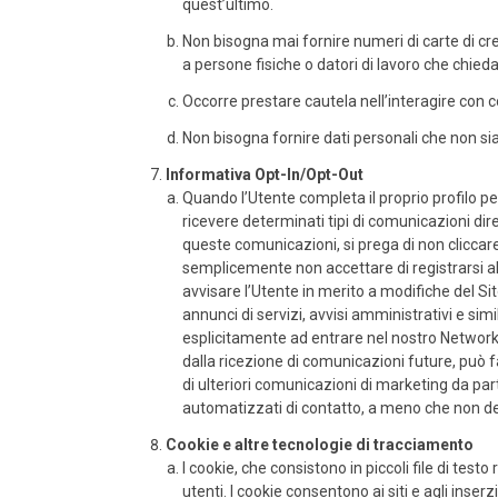
quest’ultimo.
Non bisogna mai fornire numeri di carte di cred
a persone fisiche o datori di lavoro che chie
Occorre prestare cautela nell’interagire con co
Non bisogna fornire dati personali che non siano
Informativa Opt-In/Opt-Out
Quando l’Utente completa il proprio profilo per 
ricevere determinati tipi di comunicazioni dir
queste comunicazioni, si prega di non cliccare o
semplicemente non accettare di registrarsi al n
avvisare l’Utente in merito a modifiche del Sito
annunci di servizi, avvisi amministrativi e sim
esplicitamente ad entrare nel nostro Network 
dalla ricezione di comunicazioni future, può fa
di ulteriori comunicazioni di marketing da p
automatizzati di contatto, a meno che non de
Cookie e altre tecnologie di tracciamento
I cookie, che consistono in piccoli file di testo
utenti. I cookie consentono ai siti e agli inserz