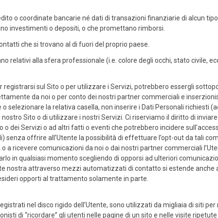
ito o coordinate bancarie né dati di transazioni finanziarie di alcun tipo 
dano investimenti o depositi, o che promettano rimborsi.
ntatti che si trovano al di fuori del proprio paese.
 relativi alla sfera professionale (i.e. colore degli occhi, stato civile, ec
registrarsi sul Sito o per utilizzare i Servizi, potrebbero essergli sottopos
ettamente da noi o per conto dei nostri partner commerciali e inserzionis
 selezionare la relativa casella, non inserire i Dati Personali richiesti (a
ostro Sito o di utilizzare i nostri Servizi.
Ci riserviamo il diritto di inviar
 o dei Servizi o ad altri fatti o eventi che potrebbero incidere sull’accesso
ili) senza offrire all’Utente la possibilità di effettuare l’opt-out da tali
o a ricevere comunicazioni da noi o dai nostri partner commerciali l’Ute
rlo in qualsiasi momento scegliendo di opporsi ad ulteriori comunicazioni. 
arte nostra attraverso mezzi automatizzati di contatto si estende anche
sideri opporti al trattamento solamente in parte.
 registrati nel disco rigido dell’Utente, sono utilizzati da migliaia di siti p
ionisti di “ricordare” gli utenti nelle pagine di un sito e nelle visite ripetu