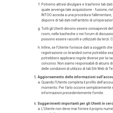
Potremo altresì divulgare e trasferire tali da
quale avvenga tale acquisizione - fusione, rist
INTOO acceda a una procedura fallimentare, 
disporre di tali dati nell’ambito di un’operaz
Tutti gli Utenti devono essere consapevoli de
room, nelle bacheche o nei forum di discussio
possono essere raccolti e utilizzati da terzi. 
Infine, se l’Utente fornisce dati a soggetti che
registrazione co-branded come potrebbe esse
potrebbero applicarsi regole diverse per la rac
concorso. Non siamo responsabili di alcuno di ta
delle condizioni di utilizzo di tali Siti Web di 
Aggiornamento delle informazioni sull’acco
Quando l’Utente completa il profilo dell’account
momento. Per farlo occorre semplicemente effe
informazioni precedentemente fornite.
Suggerimenti importanti per gli Utenti in cerc
L’Utente non deve mai fornire il proprio numer