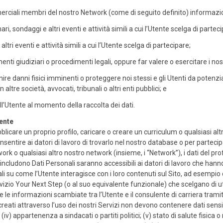
merciali membri del nostro Network (come di seguito definito) informazioni 
ri, sondaggi e altri eventi e attività simili a cui l’Utente scelga di partec
ltri eventi e attività simili a cui l’Utente scelga di partecipare;
nti giudiziari o procedimenti legali, oppure far valere o esercitare i nostri
venire danni fisici imminenti o proteggere noi stessi e gli Utenti da potenzia
altre società, avvocati, tribunali o altri enti pubblici; e
ll’Utente al momento della raccolta dei dati.
tente
ubblicare un proprio profilo, caricare o creare un curriculum o qualsiasi 
sentire ai datori di lavoro di trovarlo nel nostro database o per parte
 o qualsiasi altro nostro network (insieme, i “Network”), i dati del profil
includono Dati Personali saranno accessibili ai datori di lavoro che hanno 
i su come l’Utente interagisce con i loro contenuti sul Sito, ad esempio qu
servizio Your Next Step (o al suo equivalente funzionale) che scelgano di 
use le informazioni scambiate tra l’Utente e il consulente di carriera trami
ati attraverso l’uso dei nostri Servizi non devono contenere dati sensibili 
i; (iv) appartenenza a sindacati o partiti politici; (v) stato di salute fisica