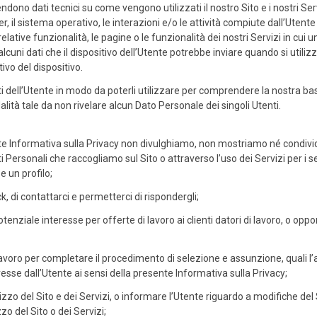
 dati tecnici su come vengono utilizzati il nostro Sito e i nostri Serviz
ser, il sistema operativo, le interazioni e/o le attività compiute dall’Utente
 relative funzionalità, le pagine o le funzionalità dei nostri Servizi in cui
lcuni dati che il dispositivo dell’Utente potrebbe inviare quando si utilizz
ivo del dispositivo.
ell’Utente in modo da poterli utilizzare per comprendere la nostra base d
ità tale da non rivelare alcun Dato Personale dei singoli Utenti.
e Informativa sulla Privacy non divulghiamo, non mostriamo né condividi
 Personali che raccogliamo sul Sito o attraverso l’uso dei Servizi per i s
e un profilo;
, di contattarci e permetterci di rispondergli;
tenziale interesse per offerte di lavoro ai clienti datori di lavoro, o oppo
 di lavoro per completare il procedimento di selezione e assunzione, quali
resse dall’Utente ai sensi della presente Informativa sulla Privacy;
izzo del Sito e dei Servizi, o informare l’Utente riguardo a modifiche del S
zo del Sito o dei Servizi;