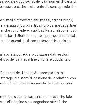
a sociale o codice fiscale, o (x) numeri di carte di
tà assicurarsi che il referente sia consapevole che
 e-mail e attraverso altri mezzi, articoli, profili,
rvizi aggiuntivi offerti da noi o dai nostri partner
nche condividere i suoi Dati Personali con i nostri
 contattare l’Utente in merito a promozioni speciali,
-out da questi tipi di comunicazioni in qualsiasi
Tali società potrebbero utilizzare dati (esclusi
ll’uso dei Servizi, al fine di fornire pubblicità di
Personali dell’Utente. Ad esempio, tra tali
 storage, di sistemi di gestione delle relazioni con i
erze sono tenute a preservare la riservatezza dei
amentari, o se riteniamo in buona fede che tale
scopi di indagine o per segnalare attività che