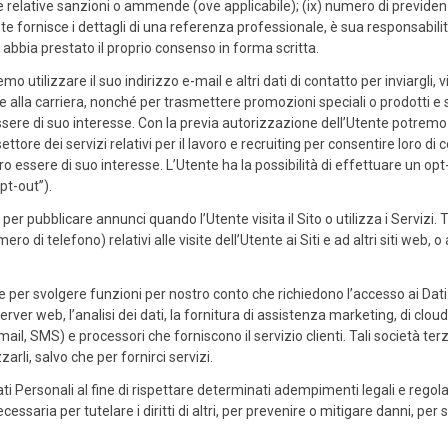
i e relative sanzioni o ammende (ove applicabile); (ix) numero di previdenz
nte fornisce i dettagli di una referenza professionale, è sua responsabili
ne abbia prestato il proprio consenso in forma scritta.
utilizzare il suo indirizzo e-mail e altri dati di contatto per inviargli, via
ve alla carriera, nonché per trasmettere promozioni speciali o prodotti e se
sere di suo interesse. Con la previa autorizzazione dell’Utente potremo a
ettore dei servizi relativi per il lavoro e recruiting per consentire loro di
ro essere di suo interesse. L’Utente ha la possibilità di effettuare un opt
pt-out”).
er pubblicare annunci quando l’Utente visita il Sito o utilizza i Servizi. 
 di telefono) relativi alle visite dell’Utente ai Siti e ad altri siti web, o a
e per svolgere funzioni per nostro conto che richiedono l’accesso ai Dati 
rver web, l’analisi dei dati, la fornitura di assistenza marketing, di cloud
-mail, SMS) e processori che forniscono il servizio clienti. Tali società t
arli, salvo che per fornirci servizi.
i Personali al fine di rispettare determinati adempimenti legali e regol
ssaria per tutelare i diritti di altri, per prevenire o mitigare danni, per 