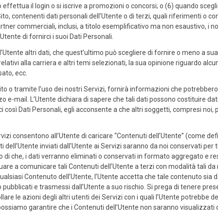
ffettua il login o si iscrive a promozioni o concorsi; o (6) quando sceglie
o, contenenti dati personali dell’Utente o di terzi, quali riferimenti o con
i partner commerciali, inclusi, a titolo esemplificativo ma non esaustivo, i 
tente di fornirci i suoi Dati Personali.
ente altri dati, che quest’ultimo può scegliere di fornire o meno a sua 
elativi alla carriera e altri temi selezionati, la sua opinione riguardo alcu
sato, ecc.
o o tramite l’uso dei nostri Servizi, fornirà informazioni che potrebbero
o e-mail. L’Utente dichiara di sapere che tali dati possono costituire da
ci così Dati Personali, egli acconsente a che altri soggetti, compresi noi
rvizi consentono all’Utente di caricare “Contenuti dell’Utente” (come defi
uti dell’Utente inviati dall’Utente ai Servizi saranno da noi conservati per
o di che, i dati verranno eliminati o conservati in formato aggregato e re
a comunicare tali Contenuti dell’Utente a terzi con modalità tali da no
ualsiasi Contenuto dell’Utente, l’Utente accetta che tale contenuto sia 
o pubblicati e trasmessi dall’Utente a suo rischio. Si prega di tenere pr
re le azioni degli altri utenti dei Servizi con i quali l’Utente potrebbe d
possiamo garantire che i Contenuti dell’Utente non saranno visualizzati